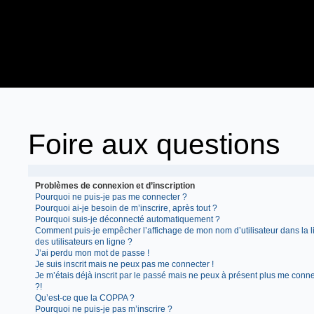
Foire aux questions
Problèmes de connexion et d’inscription
Pourquoi ne puis-je pas me connecter ?
Pourquoi ai-je besoin de m’inscrire, après tout ?
Pourquoi suis-je déconnecté automatiquement ?
Comment puis-je empêcher l’affichage de mon nom d’utilisateur dans la l
des utilisateurs en ligne ?
J’ai perdu mon mot de passe !
Je suis inscrit mais ne peux pas me connecter !
Je m’étais déjà inscrit par le passé mais ne peux à présent plus me conn
?!
Qu’est-ce que la COPPA ?
Pourquoi ne puis-je pas m’inscrire ?