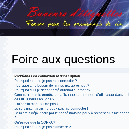
Foire aux questions
Problèmes de connexion et d’inscription
Pourquoi ne puis-je pas me connecter ?
Pourquoi ai-je besoin de m’inscrire, après tout ?
Pourquoi suis-je déconnecté automatiquement ?
Comment puis-je empêcher l’affichage de mon nom d’utilisateur dans la l
des utilisateurs en ligne ?
J’ai perdu mon mot de passe !
Je suis inscrit mais ne peux pas me connecter !
Je m’étais déjà inscrit par le passé mais ne peux à présent plus me conn
?!
Qu’est-ce que la COPPA ?
Pourquoi ne puis-je pas m’inscrire ?