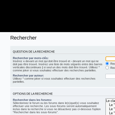
Rechercher
QUESTION DE LA RECHERCHE
Rechercher par mots-clés:
Insérez
+
devant un mot qui doit être trouvé et
-
devant un mot qui ne
Rech
doit pas être trouvé. Insérez une liste de mots séparés entre des barres
verticales discontinues
|
si seul un des mots doit être trouvé. Utilisez *
Rech
comme joker si vous souhaitez effectuer des recherches partielles.
Rechercher par auteur:
Utilisez * comme joker si vous souhaitez effectuer des recherches
partielles.
OPTIONS DE LA RECHERCHE
Rechercher dans les forums:
Sélectionnez le forum ou les forums dans le(s)quel(s) vous souhaitez
effectuer une recherche. Les sous-forums seront automatiquement
inclus dans la recherche si vous ne désactivez pas ci-dessous l’option
“Rechercher dans les sous-forums”.