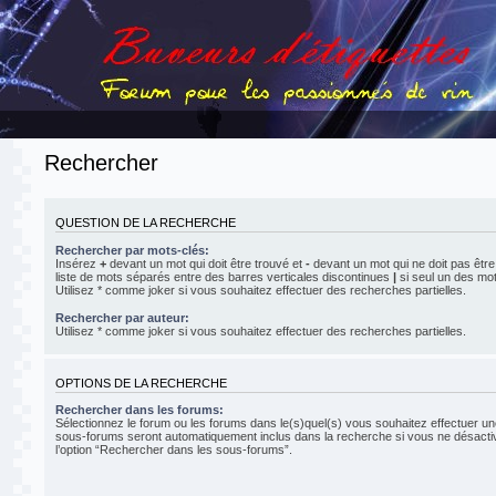
Rechercher
QUESTION DE LA RECHERCHE
Rechercher par mots-clés:
Insérez
+
devant un mot qui doit être trouvé et
-
devant un mot qui ne doit pas être
liste de mots séparés entre des barres verticales discontinues
|
si seul un des mot
Utilisez * comme joker si vous souhaitez effectuer des recherches partielles.
Rechercher par auteur:
Utilisez * comme joker si vous souhaitez effectuer des recherches partielles.
OPTIONS DE LA RECHERCHE
Rechercher dans les forums:
Sélectionnez le forum ou les forums dans le(s)quel(s) vous souhaitez effectuer u
sous-forums seront automatiquement inclus dans la recherche si vous ne désact
l’option “Rechercher dans les sous-forums”.