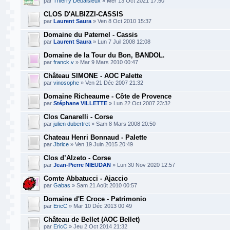
par
Thierry Debaisieux
» Mer 13 Oct 2021 17:50
CLOS D'ALBIZZI-CASSIS
par
Laurent Saura
» Ven 8 Oct 2010 15:37
Domaine du Paternel - Cassis
par
Laurent Saura
» Lun 7 Juil 2008 12:08
Domaine de la Tour du Bon, BANDOL.
par
franck.v
» Mar 9 Mars 2010 00:47
Château SIMONE - AOC Palette
par
vinosophe
» Ven 21 Déc 2007 21:32
Domaine Richeaume - Côte de Provence
par
Stéphane VILLETTE
» Lun 22 Oct 2007 23:32
Clos Canarelli - Corse
par
julien dubertret
» Sam 8 Mars 2008 20:50
Chateau Henri Bonnaud - Palette
par
Jbrice
» Ven 19 Juin 2015 20:49
Clos d’Alzeto - Corse
par
Jean-Pierre NIEUDAN
» Lun 30 Nov 2020 12:57
Comte Abbatucci - Ajaccio
par
Gabas
» Sam 21 Août 2010 00:57
Domaine d'E Croce - Patrimonio
par
EricC
» Mar 10 Déc 2013 00:49
Château de Bellet (AOC Bellet)
par
EricC
» Jeu 2 Oct 2014 21:32