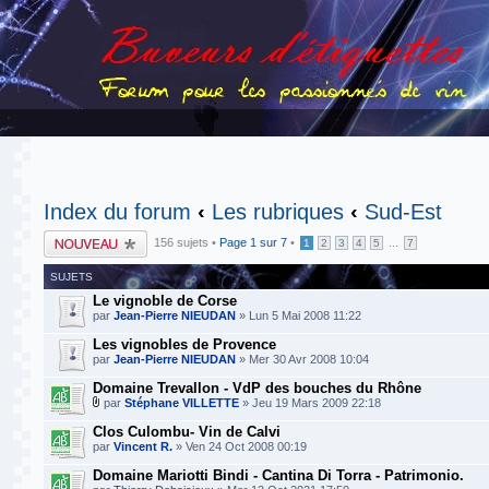
Index du forum
‹
Les rubriques
‹
Sud-Est
Publier un nouveau
156 sujets •
Page
1
sur
7
•
...
1
2
3
4
5
7
sujet
SUJETS
Le vignoble de Corse
par
Jean-Pierre NIEUDAN
» Lun 5 Mai 2008 11:22
Les vignobles de Provence
par
Jean-Pierre NIEUDAN
» Mer 30 Avr 2008 10:04
Domaine Trevallon - VdP des bouches du Rhône
par
Stéphane VILLETTE
» Jeu 19 Mars 2009 22:18
Clos Culombu- Vin de Calvi
par
Vincent R.
» Ven 24 Oct 2008 00:19
Domaine Mariotti Bindi - Cantina Di Torra - Patrimonio.