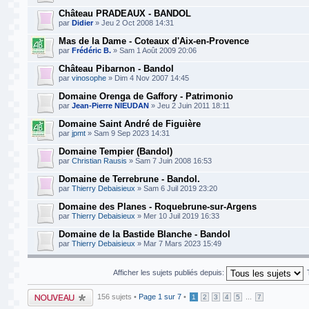
Château PRADEAUX - BANDOL
par
Didier
» Jeu 2 Oct 2008 14:31
Mas de la Dame - Coteaux d'Aix-en-Provence
par
Frédéric B.
» Sam 1 Août 2009 20:06
Château Pibarnon - Bandol
par
vinosophe
» Dim 4 Nov 2007 14:45
Domaine Orenga de Gaffory - Patrimonio
par
Jean-Pierre NIEUDAN
» Jeu 2 Juin 2011 18:11
Domaine Saint André de Figuière
par
jpmt
» Sam 9 Sep 2023 14:31
Domaine Tempier (Bandol)
par
Christian Rausis
» Sam 7 Juin 2008 16:53
Domaine de Terrebrune - Bandol.
par
Thierry Debaisieux
» Sam 6 Juil 2019 23:20
Domaine des Planes - Roquebrune-sur-Argens
par
Thierry Debaisieux
» Mer 10 Juil 2019 16:33
Domaine de la Bastide Blanche - Bandol
par
Thierry Debaisieux
» Mar 7 Mars 2023 15:49
Afficher les sujets publiés depuis:
Publier un nouveau
156 sujets •
Page
1
sur
7
•
...
1
2
3
4
5
7
sujet