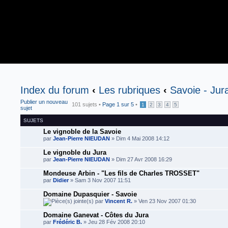
Index du forum
‹
Les rubriques
‹
Savoie - Jur
Publier un nouveau
101 sujets •
Page
1
sur
5
•
1
2
3
4
5
sujet
SUJETS
Le vignoble de la Savoie
par
Jean-Pierre NIEUDAN
» Dim 4 Mai 2008 14:12
Le vignoble du Jura
par
Jean-Pierre NIEUDAN
» Dim 27 Avr 2008 16:29
Mondeuse Arbin - "Les fils de Charles TROSSET"
par
Didier
» Sam 3 Nov 2007 11:51
Domaine Dupasquier - Savoie
par
Vincent R.
» Ven 23 Nov 2007 01:30
Domaine Ganevat - Côtes du Jura
par
Frédéric B.
» Jeu 28 Fév 2008 20:10