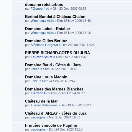
domaine rolet-arbois
par
FGsuperfred
» Dim 23 Déc 2007 00:53
Berthet-Bondet à Château-Chalon
par
Winemega-Alain
» Dim 15 Nov 2009 18:46
Domaine Labet - Rotalier
par
Winemega-Alain
» Dim 15 Nov 2009 18:16
Domaine Gilles Berlioz
par
Stéphane Gorgerat
» Dim 28 Oct 2007 14:25
PIERRE RICHARD-COTES DU JURA
par
Laurent Saura
» Dim 6 Avr 2008 17:32
Domaine Baud - Côtes du Jura
par
Jbrice
» Sam 26 Sep 2015 18:18
Domaine Louis Magnin
par
EricC
» Mer 24 Sep 2014 22:47
Domaines des Marnes Blanches
par
Frédéric B.
» Dim 25 Août 2024 01:37
Château de la Mar
par
Thierry Debaisieux
» Jeu 19 Avr 2018 22:10
Château d’ ARLAY - côtes du Jura
par
vinosophe
» Mar 2 Jan 2024 19:53
Fruitière vinicole de Pupillin
par
vinosophe
» Dim 24 Déc 2023 13:16