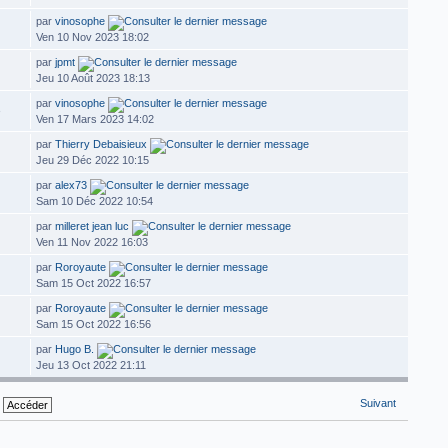
par
vinosophe
Ven 10 Nov 2023 18:02
par
jpmt
Jeu 10 Août 2023 18:13
par
vinosophe
3
Ven 17 Mars 2023 14:02
par
Thierry Debaisieux
Jeu 29 Déc 2022 10:15
par
alex73
Sam 10 Déc 2022 10:54
par
milleret jean luc
Ven 11 Nov 2022 16:03
par
Roroyaute
Sam 15 Oct 2022 16:57
par
Roroyaute
Sam 15 Oct 2022 16:56
par
Hugo B.
Jeu 13 Oct 2022 21:11
Suivant