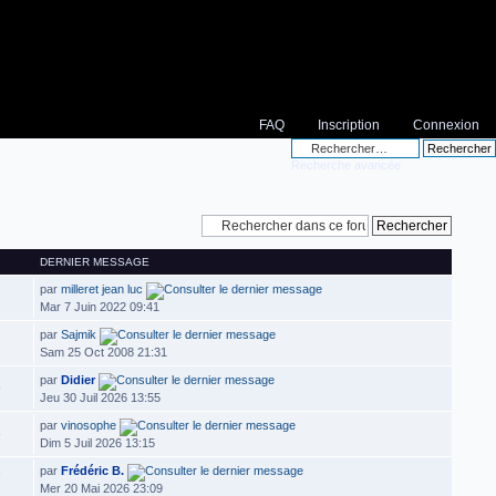
FAQ
Inscription
Connexion
Recherche avancée
DERNIER MESSAGE
par
milleret jean luc
Mar 7 Juin 2022 09:41
par
Sajmik
Sam 25 Oct 2008 21:31
par
Didier
6
Jeu 30 Juil 2026 13:55
par
vinosophe
3
Dim 5 Juil 2026 13:15
par
Frédéric B.
7
Mer 20 Mai 2026 23:09