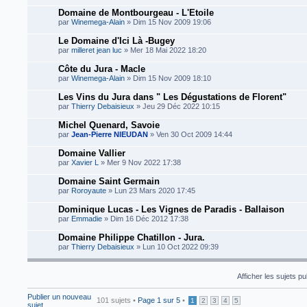
Domaine de Montbourgeau - L'Etoile
par
Winemega-Alain
» Dim 15 Nov 2009 19:06
Le Domaine d'Ici Là -Bugey
par
milleret jean luc
» Mer 18 Mai 2022 18:20
Côte du Jura - Macle
par
Winemega-Alain
» Dim 15 Nov 2009 18:10
Les Vins du Jura dans " Les Dégustations de Florent"
par
Thierry Debaisieux
» Jeu 29 Déc 2022 10:15
Michel Quenard, Savoie
par
Jean-Pierre NIEUDAN
» Ven 30 Oct 2009 14:44
Domaine Vallier
par
Xavier L
» Mer 9 Nov 2022 17:38
Domaine Saint Germain
par
Roroyaute
» Lun 23 Mars 2020 17:45
Dominique Lucas - Les Vignes de Paradis - Ballaison
par
Emmadie
» Dim 16 Déc 2012 17:38
Domaine Philippe Chatillon - Jura.
par
Thierry Debaisieux
» Lun 10 Oct 2022 09:39
Afficher les sujets p
Publier un nouveau
101 sujets •
Page
1
sur
5
•
1
2
3
4
5
sujet