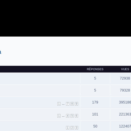
a
RÉPONSES
VUES
5
72938
5
79328
179
39518
...
1
7
8
9
101
22136
...
1
4
5
6
50
12240
1
2
3