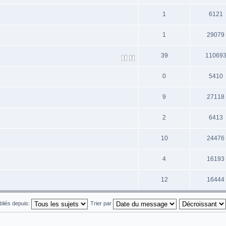
1
6121
1
29079
39
11069
1
2
0
5410
9
27118
2
6413
10
24476
4
16193
12
16444
ubliés depuis:
Trier par