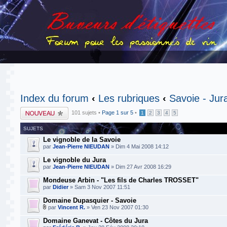
Index du forum
‹
Les rubriques
‹
Savoie - Jur
Publier un nouveau
101 sujets •
Page
1
sur
5
•
1
2
3
4
5
sujet
SUJETS
Le vignoble de la Savoie
par
Jean-Pierre NIEUDAN
» Dim 4 Mai 2008 14:12
Le vignoble du Jura
par
Jean-Pierre NIEUDAN
» Dim 27 Avr 2008 16:29
Mondeuse Arbin - "Les fils de Charles TROSSET"
par
Didier
» Sam 3 Nov 2007 11:51
Domaine Dupasquier - Savoie
par
Vincent R.
» Ven 23 Nov 2007 01:30
Domaine Ganevat - Côtes du Jura