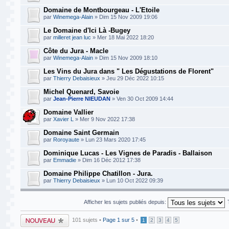
Domaine de Montbourgeau - L'Etoile
par
Winemega-Alain
» Dim 15 Nov 2009 19:06
Le Domaine d'Ici Là -Bugey
par
milleret jean luc
» Mer 18 Mai 2022 18:20
Côte du Jura - Macle
par
Winemega-Alain
» Dim 15 Nov 2009 18:10
Les Vins du Jura dans " Les Dégustations de Florent"
par
Thierry Debaisieux
» Jeu 29 Déc 2022 10:15
Michel Quenard, Savoie
par
Jean-Pierre NIEUDAN
» Ven 30 Oct 2009 14:44
Domaine Vallier
par
Xavier L
» Mer 9 Nov 2022 17:38
Domaine Saint Germain
par
Roroyaute
» Lun 23 Mars 2020 17:45
Dominique Lucas - Les Vignes de Paradis - Ballaison
par
Emmadie
» Dim 16 Déc 2012 17:38
Domaine Philippe Chatillon - Jura.
par
Thierry Debaisieux
» Lun 10 Oct 2022 09:39
Afficher les sujets publiés depuis:
Publier un nouveau
101 sujets •
Page
1
sur
5
•
1
2
3
4
5
sujet