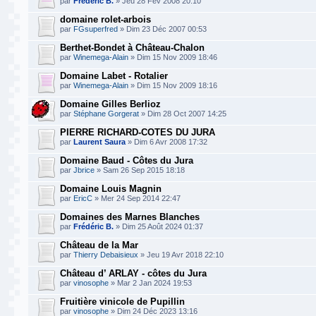
par
Frédéric B.
» Jeu 28 Fév 2008 20:10
domaine rolet-arbois
par
FGsuperfred
» Dim 23 Déc 2007 00:53
Berthet-Bondet à Château-Chalon
par
Winemega-Alain
» Dim 15 Nov 2009 18:46
Domaine Labet - Rotalier
par
Winemega-Alain
» Dim 15 Nov 2009 18:16
Domaine Gilles Berlioz
par
Stéphane Gorgerat
» Dim 28 Oct 2007 14:25
PIERRE RICHARD-COTES DU JURA
par
Laurent Saura
» Dim 6 Avr 2008 17:32
Domaine Baud - Côtes du Jura
par
Jbrice
» Sam 26 Sep 2015 18:18
Domaine Louis Magnin
par
EricC
» Mer 24 Sep 2014 22:47
Domaines des Marnes Blanches
par
Frédéric B.
» Dim 25 Août 2024 01:37
Château de la Mar
par
Thierry Debaisieux
» Jeu 19 Avr 2018 22:10
Château d’ ARLAY - côtes du Jura
par
vinosophe
» Mar 2 Jan 2024 19:53
Fruitière vinicole de Pupillin
par
vinosophe
» Dim 24 Déc 2023 13:16