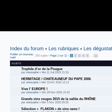
Index du forum
‹
Les rubriques
‹
Les dégustat
Publier un nouveau
255 sujets •
Page
1
sur
11
•
...
1
2
3
4
5
11
sujet
SUJETS
Trophée d’or de la Pougue
par
vinosophe
» Ven 11 Juil 2025 21:16
HERMITAGE / CHATEAUNEUF DU PAPE 2006
par
vinosophe
» Mer 22 Avr 2026 12:12
Vive l’ EUROPE !
par
vinosophe
» Ven 28 Nov 2025 15:42
Grands vins rouges 2015 de la vallée du RHÔNE
par
vinosophe
» Mer 5 Nov 2025 09:25
Sélection « FLAKON » de vins rares !