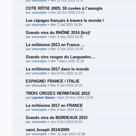
par
vinosophe
» Ven 31 Oct 2025 11:11
COTE RÔTIE 2005: 18 cuvées à l’aveugle
par
vinosophe
» Dim 26 Oct 2025 23:41
Les cépages français à travers le monde !
par
vinosophe
» Mer 2 Juil 2025 16:39
Grands vins du RHÔNE 2014 (bis)!
par
vinosophe
» Mer 4 Sep 2024 10:35
Le millésime 2013 en France …
par
vinosophe
» Mer 4 Juin 2025 21:55
Grands vins rouges du Languedoc…
par
vinosophe
» Ven 7 Mars 2025 11:25
Le millésime 2017 dans le monde
par
vinosophe
» Jeu 6 Fév 2025 11:18
ESPAGNE/ FRANCE / ITALIE
par
vinosophe
» Mer 8 Jan 2025 14:31
TROIS CROZES HERMITAGE 2012
par
Laurent Saura
» Sam 23 Nov 2024 13:02
Le millésime 2017 en FRANCE
par
vinosophe
» Mer 6 Nov 2024 13:11
Grands vins de BORDEAUX 2015
par
vinosophe
» Jeu 3 Oct 2024 15:00
saint Joseph 2014/2009
par
vinosophe
» Mer 12 Juin 2024 12:38