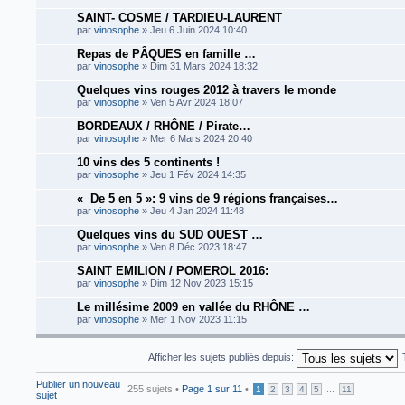
SAINT- COSME / TARDIEU-LAURENT
par
vinosophe
» Jeu 6 Juin 2024 10:40
Repas de PÂQUES en famille …
par
vinosophe
» Dim 31 Mars 2024 18:32
Quelques vins rouges 2012 à travers le monde
par
vinosophe
» Ven 5 Avr 2024 18:07
BORDEAUX / RHÔNE / Pirate…
par
vinosophe
» Mer 6 Mars 2024 20:40
10 vins des 5 continents !
par
vinosophe
» Jeu 1 Fév 2024 14:35
« De 5 en 5 »: 9 vins de 9 régions françaises…
par
vinosophe
» Jeu 4 Jan 2024 11:48
Quelques vins du SUD OUEST …
par
vinosophe
» Ven 8 Déc 2023 18:47
SAINT EMILION / POMEROL 2016:
par
vinosophe
» Dim 12 Nov 2023 15:15
Le millésime 2009 en vallée du RHÔNE …
par
vinosophe
» Mer 1 Nov 2023 11:15
Afficher les sujets publiés depuis:
Publier un nouveau
255 sujets •
Page
1
sur
11
•
...
1
2
3
4
5
11
sujet