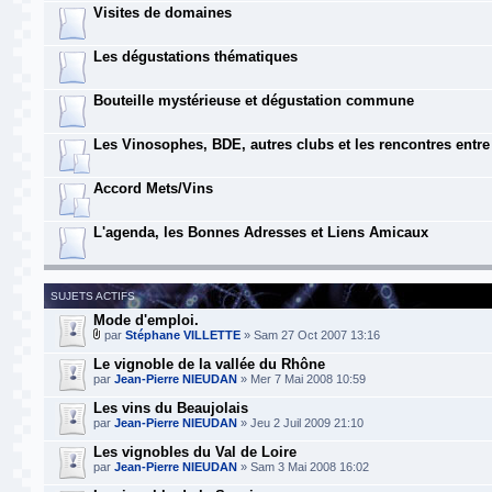
Visites de domaines
Les dégustations thématiques
Bouteille mystérieuse et dégustation commune
Les Vinosophes, BDE, autres clubs et les rencontres entr
Accord Mets/Vins
L'agenda, les Bonnes Adresses et Liens Amicaux
SUJETS ACTIFS
Mode d'emploi.
par
Stéphane VILLETTE
» Sam 27 Oct 2007 13:16
Le vignoble de la vallée du Rhône
par
Jean-Pierre NIEUDAN
» Mer 7 Mai 2008 10:59
Les vins du Beaujolais
par
Jean-Pierre NIEUDAN
» Jeu 2 Juil 2009 21:10
Les vignobles du Val de Loire
par
Jean-Pierre NIEUDAN
» Sam 3 Mai 2008 16:02