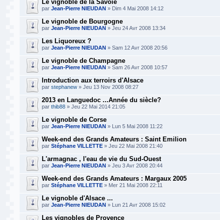
Le vignoble de la Savoie
par
Jean-Pierre NIEUDAN
» Dim 4 Mai 2008 14:12
Le vignoble de Bourgogne
par
Jean-Pierre NIEUDAN
» Jeu 24 Avr 2008 13:34
Les Liquoreux ?
par
Jean-Pierre NIEUDAN
» Sam 12 Avr 2008 20:56
Le vignoble de Champagne
par
Jean-Pierre NIEUDAN
» Sam 26 Avr 2008 10:57
Introduction aux terroirs d'Alsace
par
stephanew
» Jeu 13 Nov 2008 08:27
2013 en Languedoc ...Année du siècle?
par
thib88
» Jeu 22 Mai 2014 21:05
Le vignoble de Corse
par
Jean-Pierre NIEUDAN
» Lun 5 Mai 2008 11:22
Week-end des Grands Amateurs : Saint Emilion
par
Stéphane VILLETTE
» Jeu 22 Mai 2008 21:40
L'armagnac , l'eau de vie du Sud-Ouest
par
Jean-Pierre NIEUDAN
» Jeu 3 Avr 2008 20:44
Week-end des Grands Amateurs : Margaux 2005
par
Stéphane VILLETTE
» Mer 21 Mai 2008 22:11
Le vignoble d'Alsace ...
par
Jean-Pierre NIEUDAN
» Lun 21 Avr 2008 15:02
Les vignobles de Provence