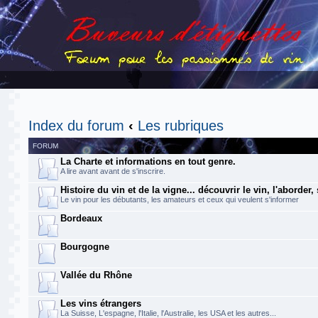
Index du forum
‹
Les rubriques
FORUM
La Charte et informations en tout genre.
A lire avant avant de s'inscrire.
Histoire du vin et de la vigne... découvrir le vin, l'aborder,
Le vin pour les débutants, les amateurs et ceux qui veulent s'informer
Bordeaux
Bourgogne
Vallée du Rhône
Les vins étrangers
La Suisse, L'espagne, l'Italie, l'Australie, les USA et les autres...