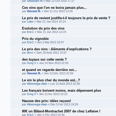
par
Sébastien M
» Mar 12 Oct 2010 17:27
Ces vins que l'on ne boira jamais plus...
par
Vincent R.
» Dim 11 Oct 2015 12:55
Le prix de revient justifie-t-il toujours le prix de vente ?
par
Lalex
» Mar 21 Jan 2014 15:14
Evolution du prix des vins
par
EricC
» Mar 21 Jan 2014 12:24
Prix du vignoble
par
EricC
» Ven 3 Mai 2013 15:07
Le prix des vins : éléments d'explications ?
par
dkvn
» Sam 25 Août 2012 15:07
des tuyaux sur cette vente ?
par
Greg V
» Jeu 14 Nov 2013 22:25
et quand on regarde derrière soi...
par
Vincent R.
» Ven 13 Déc 2013 22:56
Le vin le plus cher du monde est...?
par
Winemega-Alain
» Lun 12 Août 2013 22:58
Les français boivent moins, mais dépensent plus
par
Greg V
» Ven 12 Avr 2013 10:22
Hausse des prix: idées reçues!
par
Winemega-Alain
» Dim 3 Fév 2013 19:29
80€ un Bâtard-Montrachet 2007 de chez Leflaive !
par
EricC
» Ven 1 Fév 2013 15:40