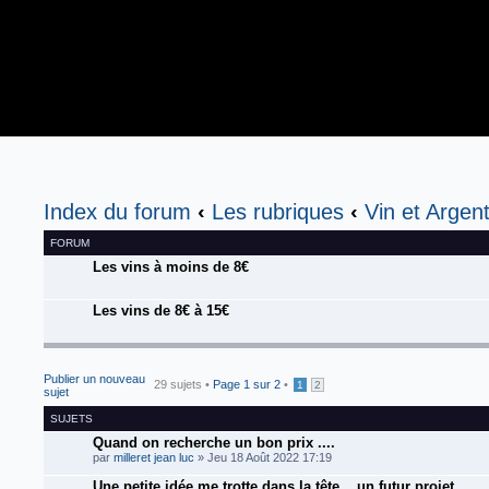
Index du forum
‹
Les rubriques
‹
Vin et Argent
FORUM
Les vins à moins de 8€
Les vins de 8€ à 15€
Publier un nouveau
29 sujets •
Page
1
sur
2
•
1
2
sujet
SUJETS
Quand on recherche un bon prix ....
par
milleret jean luc
» Jeu 18 Août 2022 17:19
Une petite idée me trotte dans la tête ...un futur projet