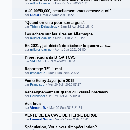
par
milleret jean luc
» Dim 25 Déc 2022 01:19
A 40,00/50,00€, actuellement vous achetez quoi?
par
Didier
» Mer 29 Juin 2011 19:29
"Quand on en a pour son argent".
par
Thierry Debaisieux
» Sam 22 Avr 2017 18:48
Les achats sur les sites en Allemagne ...
par
milleret jean luc
» Mer 2 Juin 2021 01:25
En 2021 , j'ai décidé de déclarer la guerre ... à....
par
milleret jean luc
» Ven 1 Jan 2021 01:00
Projet étudiants BTSA TCVS
par
YAHL51
» Lun 3 Mai 2021 16:04
Reportage TF1 1 mai
par
bmnono62
» Mer 1 Mai 2019 20:32
Vente Henry Jayer juin 2018
par
Francisco
» Mer 20 Juin 2018 07:17
Renseignement sur grand clu classé bordeaux
par
Carbonnel
» Jeu 29 Oct 2015 10:34
Aux fous
par
Vincent R.
» Mar 29 Sep 2015 21:51
VENTE DE LA CAVE DE PIERRE BERGÉ
par
Laurent Saura
» Sam 27 Fév 2016 14:41
Spéculation, Vous avez dit spéculation?