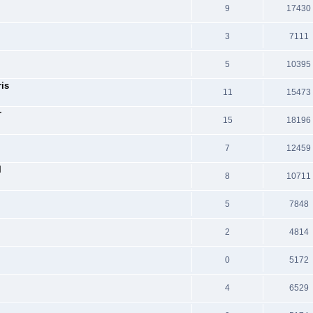
9
17430
3
7111
5
10395
is
11
15473
r
15
18196
7
12459
l
8
10711
5
7848
2
4814
0
5172
4
6529