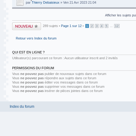
par
Thierry Debaisieux
» Ven 21 Avr 2023 21:04
Afficher les sujets p
Publier un nouveau
289 sujets •
Page
1
sur
12
•
...
1
2
3
4
5
12
sujet
Retour vers Index du forum
QUI EST EN LIGNE ?
Utilisateur(s) parcourant ce forum : Aucun utilisateur inscrit and 2 invités
PERMISSIONS DU FORUM
Vous
ne pouvez pas
publier de nouveaux sujets dans ce forum
Vous
ne pouvez pas
répondre aux sujets dans ce forum
Vous
ne pouvez pas
éditer vos messages dans ce forum
Vous
ne pouvez pas
supprimer vos messages dans ce forum
Vous
ne pouvez pas
insérer de pièces jointes dans ce forum
Index du forum