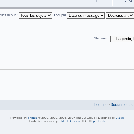
0
5174
ubliés depuis:
Trier par
Aller vers:
L’équipe
•
Supprimer tou
Powered by
phpBB
© 2000, 2002, 2005, 2007 phpBB Group | Designed by
A1ex
Traduction réalisée par
Maël Soucaze
© 2010
phpBB.fr