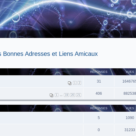
s Bonnes Adresses et Liens Amicaux
RÉPONSES
VUES
31
164676
1
2
406
88253
...
1
19
20
21
RÉPONSES
VUES
5
1090
0
31233