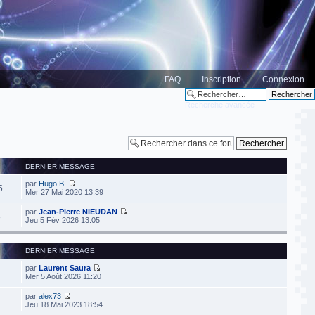
FAQ
Inscription
Connexion
Recherche avancée
DERNIER MESSAGE
par
Hugo B.
5
Mer 27 Mai 2020 13:39
par
Jean-Pierre NIEUDAN
8
Jeu 5 Fév 2026 13:05
DERNIER MESSAGE
par
Laurent Saura
Mer 5 Août 2026 11:20
par
alex73
Jeu 18 Mai 2023 18:54