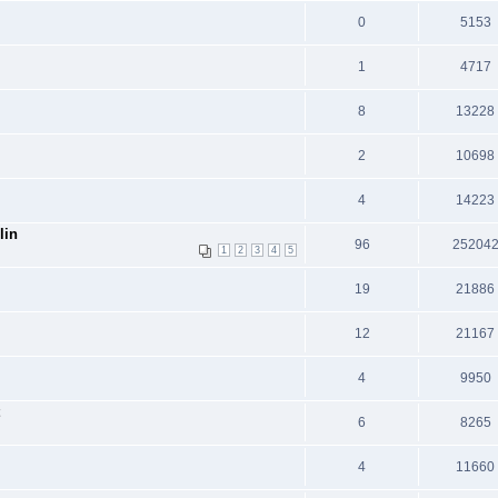
0
5153
1
4717
8
13228
2
10698
4
14223
lin
96
25204
1
2
3
4
5
19
21886
12
21167
4
9950
6
8265
4
11660