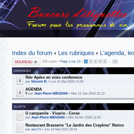
Index du forum
‹
Les rubriques
‹
L'agenda, le
Publier un nouveau
289 sujets •
Page
1
sur
12
•
...
1
2
3
4
5
12
sujet
ANNONCES
Rdv Apéro en visio conference
par
Vincent R.
» Lun 11 Mai 2020 14:25
AGENDA
par
Jean-Pierre NIEUDAN
» Mar 12 Jan 2010 22:12
SUJETS
U campanile - Vivario - Corse
par
Jean-Pierre NIEUDAN
» Dim 26 Avr 2026 11:03
Restaurant Brasserie "Le Jardin des Crayères" Reims
par
alex73
» Jeu 18 Mai 2023 18:54