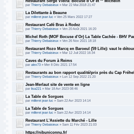
Restaurant Serge Vieira: Bocuse d’Or et ** Michelin
par
Thierry Debaisieux
» Mar 22 Mai 2018 21:47
La Dilettante à Beaune
par
milleret jean luc
» Ven 25 Mars 2022 17:27
Restaurant Café Bras à Rodez
par
Thierry Debaisieux
» Ven 20 Août 2021 16:20
Michel Roth (MOF Bocuse d’Or) La Table Cachée - BHV Par
par
Thierry Debaisieux
» Ven 26 Nov 2021 18:18
Restaurant Rozo Marcq en Baroeul (59 Lille): vaut le détou
par
Thierry Debaisieux
» Mar 12 Juil 2022 16:34
Caves du Forum à Reims
par
alex73
» Mer 8 Déc 2021 17:54
Restaurants au bon rapport qualité/prix près du Cap Fréhe
par
Thierry Debaisieux
» Lun 12 Sep 2022 21:20
Jean-Merlaut site de vente en ligne
par
lisa221
» Mar 18 Avr 2023 08:46
La Table de Sorgues
par
milleret jean luc
» Sam 22 Avr 2023 14:14
La Table de Sorgues
par
milleret jean luc
» Sam 22 Avr 2023 14:14
Restaurant L'Assiette du Marché - Lille
par
Thierry Debaisieux
» Sam 11 Fév 2023 21:03
https://nibuniconnu.fr/