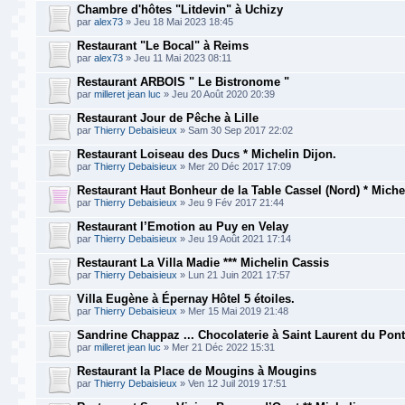
Chambre d'hôtes "Litdevin" à Uchizy
par
alex73
» Jeu 18 Mai 2023 18:45
Restaurant "Le Bocal" à Reims
par
alex73
» Jeu 11 Mai 2023 08:11
Restaurant ARBOIS " Le Bistronome "
par
milleret jean luc
» Jeu 20 Août 2020 20:39
Restaurant Jour de Pêche à Lille
par
Thierry Debaisieux
» Sam 30 Sep 2017 22:02
Restaurant Loiseau des Ducs * Michelin Dijon.
par
Thierry Debaisieux
» Mer 20 Déc 2017 17:09
Restaurant Haut Bonheur de la Table Cassel (Nord) * Miche
par
Thierry Debaisieux
» Jeu 9 Fév 2017 21:44
Restaurant l’Emotion au Puy en Velay
par
Thierry Debaisieux
» Jeu 19 Août 2021 17:14
Restaurant La Villa Madie *** Michelin Cassis
par
Thierry Debaisieux
» Lun 21 Juin 2021 17:57
Villa Eugène à Épernay Hôtel 5 étoiles.
par
Thierry Debaisieux
» Mer 15 Mai 2019 21:48
Sandrine Chappaz ... Chocolaterie à Saint Laurent du Pont
par
milleret jean luc
» Mer 21 Déc 2022 15:31
Restaurant la Place de Mougins à Mougins
par
Thierry Debaisieux
» Ven 12 Juil 2019 17:51