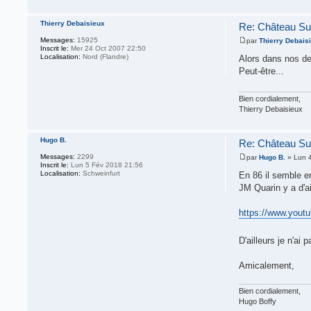
Thierry Debaisieux
Re: Château Su
Messages:
15925
par
Thierry Debais
Inscrit le:
Mer 24 Oct 2007 22:50
Localisation:
Nord (Flandre)
Alors dans nos de
Peut-être...
Bien cordialement,
Thierry Debaisieux
Hugo B.
Re: Château Su
Messages:
2299
par
Hugo B.
» Lun 4
Inscrit le:
Lun 5 Fév 2018 21:56
Localisation:
Schweinfurt
En 86 il semble en
JM Quarin y a d'ai
https://www.you
D'ailleurs je n'ai
Amicalement,
Bien cordialement,
Hugo Boffy