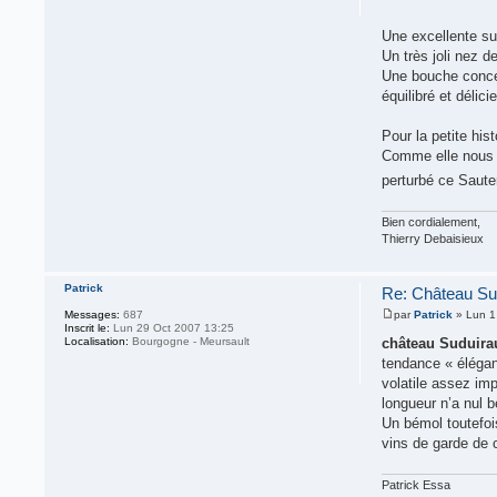
Une excellente su
Un très joli nez d
Une bouche concen
équilibré et délic
Pour la petite his
Comme elle nous in
perturbé ce Saut
Bien cordialement,
Thierry Debaisieux
Patrick
Re: Château Su
Messages:
687
par
Patrick
» Lun 1
Inscrit le:
Lun 29 Oct 2007 13:25
Localisation:
Bourgogne - Meursault
château Suduira
tendance « élégant
volatile assez imp
longueur n’a nul b
Un bémol toutefoi
vins de garde de 
Patrick Essa