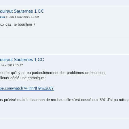
duiraut Sauternes 1 CC
ieux
» Lun 4 Nov 2019 13:09
ux cas, le bouchon ?
duiraut Sauternes 1 CC
 Nov 2019 13:17
 effet qu'il y ait eu particulièrement des problèmes de bouchon.
lleurs dédié une chronique :
tube.com/watch?v=hhNH9nw2u0Y
 pas précisé mais le bouchon de ma bouteille s'est cassé aux 3/4. J'ai pu rattra