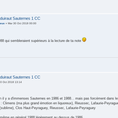
duiraut Sauternes 1 CC
ieux
» Mar 30 Oct 2018 00:00
88 qui sembleraient supérieurs à la lecture de ta note
duiraut Sauternes 1 CC
0 Oct 2018 13:14
ien il y a d'immenses Sauternes en 1986 et 1988... mais pas forcément dans 
é : Climens (ma plus grand émotion en liquoreux), Rieussec, Lafaurie-Peyragu
(sublime), Clos Haut-Peyraguey, Rieussec, Lafaurie-Peyraguey
d même en général 1988 légèrement au dessus de 1986