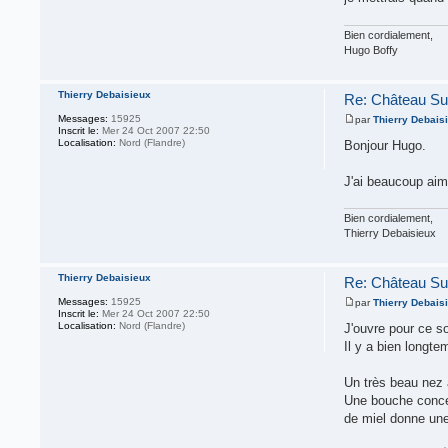
Bien cordialement,
Hugo Boffy
Thierry Debaisieux
Re: Château Su
Messages:
15925
par
Thierry Debais
Inscrit le:
Mer 24 Oct 2007 22:50
Localisation:
Nord (Flandre)
Bonjour Hugo.
J'ai beaucoup aim
Bien cordialement,
Thierry Debaisieux
Thierry Debaisieux
Re: Château Su
Messages:
15925
par
Thierry Debais
Inscrit le:
Mer 24 Oct 2007 22:50
Localisation:
Nord (Flandre)
J'ouvre pour ce s
Il y a bien longte
Un très beau nez 
Une bouche concen
de miel donne une 