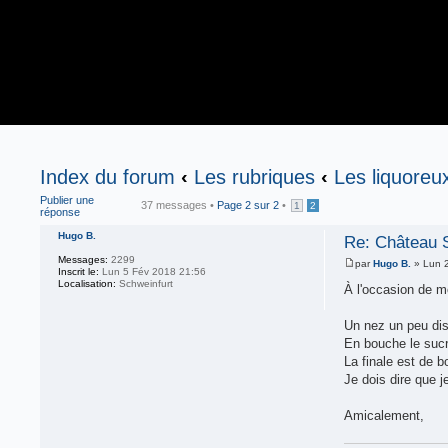
Index du forum
‹
Les rubriques
‹
Les liquoreu
Publier une
37 messages •
Page
2
sur
2
•
1
2
réponse
Hugo B.
Re: Château 
Messages:
2299
par
Hugo B.
» Lun 2
Inscrit le:
Lun 5 Fév 2018 21:56
Localisation:
Schweinfurt
À l'occasion de 
Un nez un peu disc
En bouche le sucr
La finale est de 
Je dois dire que j
Amicalement,