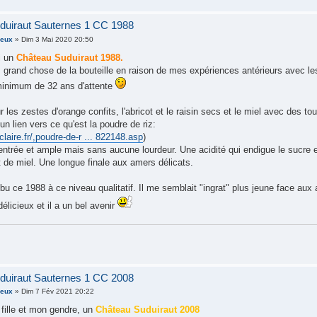
duiraut Sauternes 1 CC 1988
ieux
» Dim 3 Mai 2020 20:50
i un
Château Suduiraut 1988.
 grand chose de la bouteille en raison de mes expériences antérieurs avec les
n minimum de 32 ans d'attente
ur les zestes d'orange confits, l'abricot et le raisin secs et le miel avec des t
un lien vers ce qu'est la poudre de riz:
laire.fr/,poudre-de-r ... 822148.asp
)
trée et ample mais sans aucune lourdeur. Une acidité qui endigue le sucre et
et de miel. Une longue finale aux amers délicats.
bu ce 1988 à ce niveau qualitatif. Il me semblait "ingrat" plus jeune face aux
délicieux et il a un bel avenir
duiraut Sauternes 1 CC 2008
ieux
» Dim 7 Fév 2021 20:22
fille et mon gendre, un
Château Suduiraut 2008