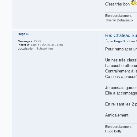
C'est très bon
Bien cordialement,
Thierry Debaisieux
Hugo B.
Re: Château Su
Messages:
2299
par
Hugo B.
» Lun 4
Inscrit le:
Lun 5 Fév 2018 21:56
Localisation:
Schweinfurt
Pour remplacer un 
Un nez très classi
La bouche offre un
Contrairement à la
Ca nous a procuré
Je pensais garder 
Elle a accompagné
En relisant les 2 
Amicalement,
Bien cordialement,
Hugo Boffy