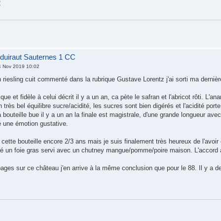
duiraut Sauternes 1 CC
 Nov 2019 10:02
riesling cuit commenté dans la rubrique Gustave Lorentz j'ai sorti ma dernièr
que et fidèle à celui décrit il y a un an, ca pète le safran et l'abricot rôti. L'
 très bel équilibre sucre/acidité, les sucres sont bien digérés et l'acidité port
 bouteille bue il y a un an la finale est magistrale, d'une grande longueur ave
 une émotion gustative.
cette bouteille encore 2/3 ans mais je suis finalement très heureux de l'avoir 
 un foie gras servi avec un chutney mangue/pomme/poire maison. L'accord a
pages sur ce château j'en arrive à la même conclusion que pour le 88. Il y a des