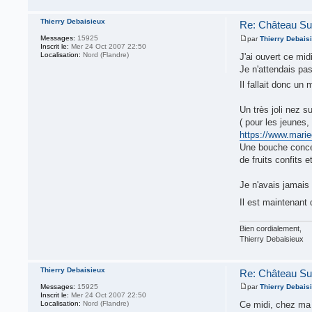
Thierry Debaisieux
Re: Château Su
Messages:
15925
par
Thierry Debais
Inscrit le:
Mer 24 Oct 2007 22:50
Localisation:
Nord (Flandre)
J'ai ouvert ce mid
Je n'attendais pas
Il fallait donc u
Un très joli nez s
( pour les jeunes, 
https://www.mariec
Une bouche concen
de fruits confits 
Je n'avais jamais 
Il est maintenant 
Bien cordialement,
Thierry Debaisieux
Thierry Debaisieux
Re: Château Su
Messages:
15925
par
Thierry Debais
Inscrit le:
Mer 24 Oct 2007 22:50
Localisation:
Nord (Flandre)
Ce midi, chez ma 