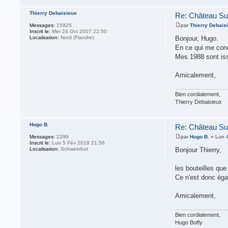
Thierry Debaisieux
Re: Château Su
Messages:
15925
par
Thierry Debais
Inscrit le:
Mer 24 Oct 2007 22:50
Localisation:
Nord (Flandre)
Bonjour, Hugo.
En ce qui me conc
Mes 1988 sont is
Amicalement,
Bien cordialement,
Thierry Debaisieux
Hugo B.
Re: Château Su
Messages:
2299
par
Hugo B.
» Lun 4
Inscrit le:
Lun 5 Fév 2018 21:56
Localisation:
Schweinfurt
Bonjour Thierry,
les bouteilles qu
Ce n'est donc éga
Amicalement,
Bien cordialement,
Hugo Boffy