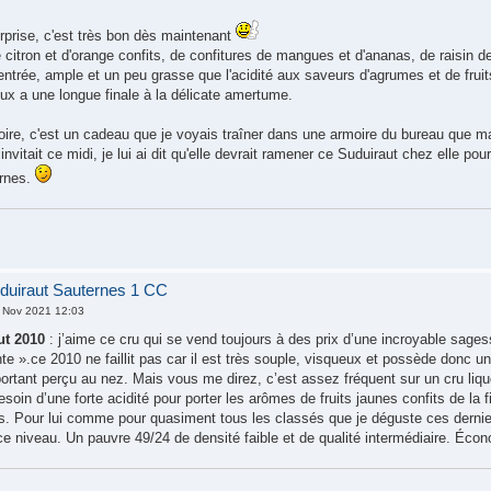
rprise, c'est très bon dès maintenant
e citron et d'orange confits, de confitures de mangues et d'ananas, de raisin d
trée, ample et un peu grasse que l'acidité aux saveurs d'agrumes et de fruit
ieux a une longue finale à la délicate amertume.
toire, c'est un cadeau que je voyais traîner dans une armoire du bureau que m
vitait ce midi, je lui ai dit qu'elle devrait ramener ce Suduiraut chez elle p
ernes.
duiraut Sauternes 1 CC
 Nov 2021 12:03
ut 2010
: j’aime ce cru qui se vend toujours à des prix d’une incroyable sages
e ».ce 2010 ne faillit pas car il est très souple, visqueux et possède donc u
ortant perçu au nez. Mais vous me direz, c’est assez fréquent sur un cru liqu
esoin d’une forte acidité pour porter les arômes de fruits jaunes confits de la f
s. Pour lui comme pour quasiment tous les classés que je déguste ces derni
ce niveau. Un pauvre 49/24 de densité faible et de qualité intermédiaire. Éco