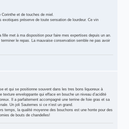
e Corinthe et de touches de miel.
s exotiques préserve de toute sensation de lourdeur. Ce vin
a fille met à ma disposition pour faire mes expertises depuis un an.
our terminer le repas. La mauvaise conservation semble ne pas avoir
se et qui se positionne souvent dans les tres bons liquoreux à
ne texture enveloppante qui efface en bouche un niveau d’acidité
oreux. Il a parfaitement accompagné une terrine de foie gras et sa
inale. Un joli Sauternes si ce n’est un grand.
ers temps, la qualité moyenne des bouchons est une honte pour des
nomies de bouts de chandelles!