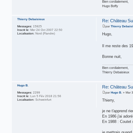
Bien cordialement,
Hugo Boffy
Thierry Debaisieux
Re: Château Su
Messages:
15925
par
Thierry Debais
Inscrit le:
Mer 24 Oct 2007 22:50
Localisation:
Nord (Flandre)
Hugo,
Il me reste des 19
Bonne nuit,
Bien cordialement,
Thierry Debaisieux
Hugo B.
Re: Château Su
Messages:
2299
par
Hugo B.
» Mar 3
Inscrit le:
Lun 5 Fév 2018 21:56
Localisation:
Schweinfurt
Thierry,
je ne t'apprend r
En 1986 j'ai ador
En 1988 : Coutet 
je mettrais quan