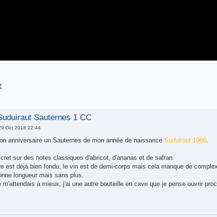
x
Suduiraut Sauternes 1 CC
9 Oct 2018 22:44
mon anniversaire un Sauternes de mon année de naissance
Suduiraut 1986
.
ret sur des notes classiques d'abricot, d'ananas et de safran.
e est déjà bien fondu, le vin est de demi-corps mais cela manque de complexi
bonne longueur mais sans plus.
e m'attendais à mieux, j'ai une autre bouteille en cave que je pense ouvrir pro