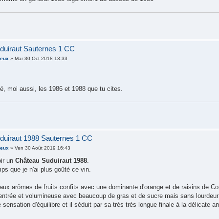
duiraut Sauternes 1 CC
ieux
» Mar 30 Oct 2018 13:33
é, moi aussi, les 1986 et 1988 que tu cites.
duiraut 1988 Sauternes 1 CC
ieux
» Ven 30 Août 2019 16:43
oir un
Château Suduiraut 1988
.
mps que je n'ai plus goûté ce vin.
aux arômes de fruits confits avec une dominante d'orange et de raisins de Cor
trée et volumineuse avec beaucoup de gras et de sucre mais sans lourdeur gr
sensation d'équilibre et il séduit par sa très très longue finale à la délicate 