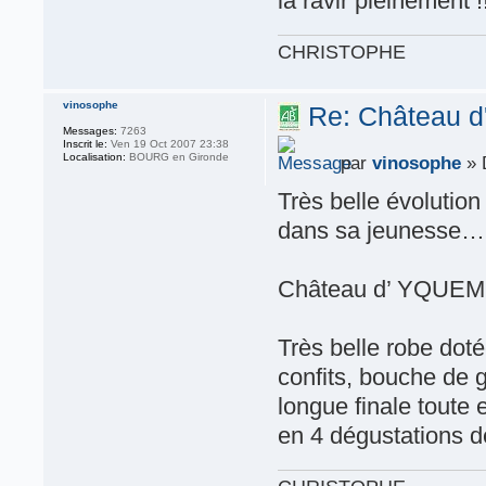
la ravir pleinement !
CHRISTOPHE
vinosophe
Re: Château d
Messages:
7263
Inscrit le:
Ven 19 Oct 2007 23:38
Localisation:
BOURG en Gironde
par
vinosophe
» 
Très belle évolution
dans sa jeunesse…
Château d’ YQUEM
Très belle robe doté
confits, bouche de 
longue finale toute
en 4 dégustations d