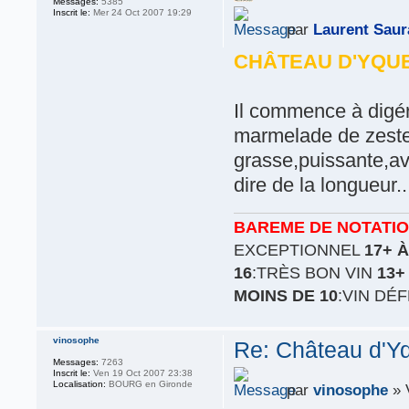
Messages:
5385
Inscrit le:
Mer 24 Oct 2007 19:29
par
Laurent Saur
CHÂTEAU D'YQUE
Il commence à digére
marmelade de zeste 
grasse,puissante,av
dire de la longueur..
BAREME DE NOTATI
EXCEPTIONNEL
17+ À
16
:TRÈS BON VIN
13+
MOINS DE 10
:VIN DÉ
vinosophe
Re: Château d'Y
Messages:
7263
Inscrit le:
Ven 19 Oct 2007 23:38
Localisation:
BOURG en Gironde
par
vinosophe
» 