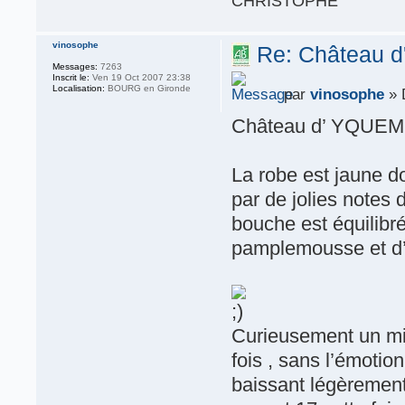
CHRISTOPHE
vinosophe
Re: Château d
Messages:
7263
Inscrit le:
Ven 19 Oct 2007 23:38
Localisation:
BOURG en Gironde
par
vinosophe
» 
Château d’ YQUEM
La robe est jaune d
par de jolies notes 
bouche est équilibré
pamplemousse et d’
Curieusement un mil
fois , sans l’émoti
baissant légèrement 