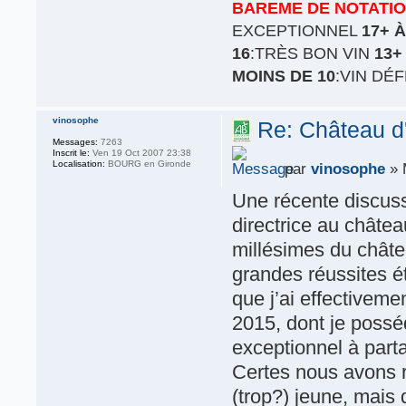
BAREME DE NOTATI
EXCEPTIONNEL
17+ À
16
:TRÈS BON VIN
13+
MOINS DE 10
:VIN DÉ
vinosophe
Re: Château d
Messages:
7263
Inscrit le:
Ven 19 Oct 2007 23:38
Localisation:
BOURG en Gironde
par
vinosophe
» 
Une récente discus
directrice au châtea
millésimes du châte
grandes réussites ét
que j’ai effectiveme
2015, dont je posséd
exceptionnel à parta
Certes nous avons r
(trop?) jeune, mai