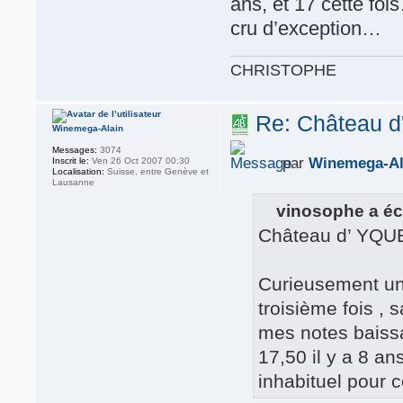
ans, et 17 cette fo
cru d’exception…
CHRISTOPHE
Re: Château d
Winemega-Alain
Messages:
3074
par
Winemega-Al
Inscrit le:
Ven 26 Oct 2007 00:30
Localisation:
Suisse, entre Genève et
Lausanne
vinosophe a écr
Château d’ YQU
Curieusement un
troisième fois ,
mes notes baissa
17,50 il y a 8 a
inhabituel pour 