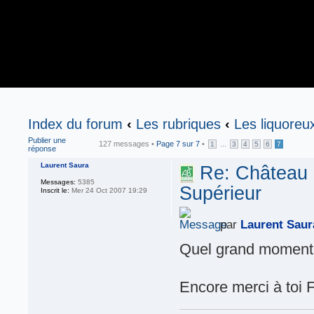
Index du forum
‹
Les rubriques
‹
Les liquoreu
Publier une
127 messages •
Page
7
sur
7
•
...
1
3
4
5
6
7
réponse
Laurent Saura
Re: Château 
Messages:
5385
Supérieur
Inscrit le:
Mer 24 Oct 2007 19:29
par
Laurent Saur
Quel grand moment
Encore merci à toi F