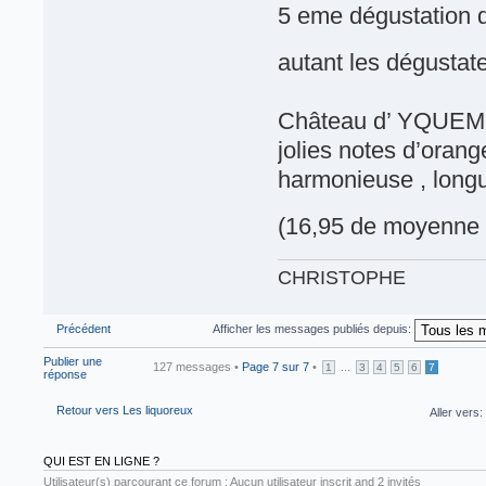
5 eme dégustation d
autant les dégustat
Château d’ YQUEM 20
jolies notes d’orang
harmonieuse , longue
(16,95 de moyenne d
CHRISTOPHE
Précédent
Afficher les messages publiés depuis:
Publier une
127 messages •
Page
7
sur
7
•
...
1
3
4
5
6
7
réponse
Retour vers Les liquoreux
Aller vers:
QUI EST EN LIGNE ?
Utilisateur(s) parcourant ce forum : Aucun utilisateur inscrit and 2 invités