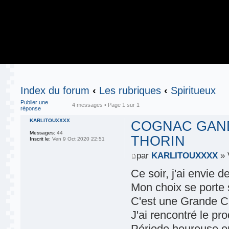
Index du forum
‹
Les rubriques
‹
Spiritueux
Publier une
4 messages • Page
1
sur
1
réponse
KARLITOUXXXX
COGNAC GAND
Messages:
44
THORIN
Inscrit le:
Ven 9 Oct 2020 22:51
par
KARLITOUXXXX
» 
Ce soir, j'ai envie
Mon choix se porte 
C'est une Grande C
J'ai rencontré le pr
Période heureuse où