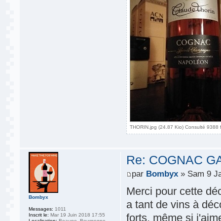
THORIN.jpg (24.87 Kio) Consulté 9388 f
Re: COGNAC G
par
Bombyx
» Sam 9 Ja
Merci pour cette dé
Bombyx
a tant de vins à déc
Messages:
1011
forts, même si j'ai
Inscrit le:
Mar 19 Juin 2018 17:55
Localisation:
Beaune, Bourgogne