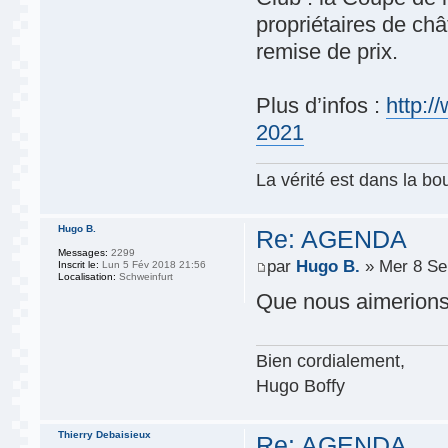
propriétaires de ch
remise de prix.
Plus d’infos :
http:/
2021
La vérité est dans la bou
Hugo B.
Re: AGENDA
Messages:
2299
par
Hugo B.
» Mer 8 Se
Inscrit le:
Lun 5 Fév 2018 21:56
Localisation:
Schweinfurt
Que nous aimerions 
Bien cordialement,
Hugo Boffy
Thierry Debaisieux
Re: AGENDA