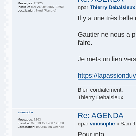
Messages:
15925
par
Thierry Debaisieux
Inscrit le:
Mer 24 Oct 2007 22:50
Localisation:
Nord (Flandre)
Il y a une très bell
Gautier ne nous a pa
faire.
Je mets un lien vers
https://lapassiond
Bien cordialement,
Thierry Debaisieux
vinosophe
Re: AGENDA
Messages:
7263
par
vinosophe
» Sam 9 
Inscrit le:
Ven 19 Oct 2007 23:38
Localisation:
BOURG en Gironde
Pour info…