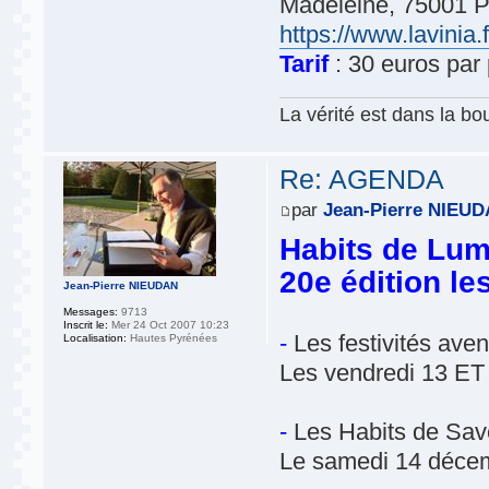
Madeleine, 75001 Pa
https://www.lavinia.f
Tarif
: 30 euros par
La vérité est dans la bou
Re: AGENDA
par
Jean-Pierre NIEU
Habits de Lum
20e édition le
Jean-Pierre NIEUDAN
Messages:
9713
Inscrit le:
Mer 24 Oct 2007 10:23
-
Les festivités av
Localisation:
Hautes Pyrénées
Les vendredi 13 E
-
Les Habits de Sav
Le samedi 14 décem