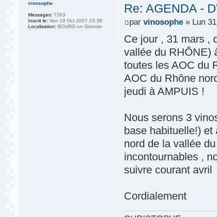
vinosophe
Re: AGENDA - 
Messages:
7263
par
vinosophe
» Lun 31
Inscrit le:
Ven 19 Oct 2007 23:38
Localisation:
BOURG en Gironde
Ce jour , 31 mars ,
vallée du RHÔNE) à
toutes les AOC du R
AOC du Rhône nord s
jeudi à AMPUIS !
Nous serons 3 vino
base habituelle!) et
nord de la vallée d
incontournables , 
suivre courant avril
Cordialement