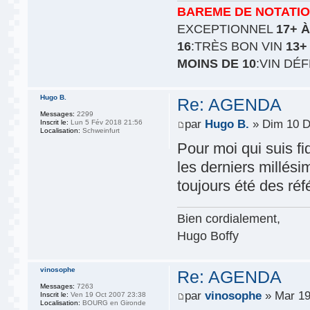
BAREME DE NOTATI
EXCEPTIONNEL
17+ À
16
:TRÈS BON VIN
13+
MOINS DE 10
:VIN DÉ
Hugo B.
Re: AGENDA
Messages:
2299
par
Hugo B.
» Dim 10 D
Inscrit le:
Lun 5 Fév 2018 21:56
Localisation:
Schweinfurt
Pour moi qui suis f
les derniers millés
toujours été des réf
Bien cordialement,
Hugo Boffy
vinosophe
Re: AGENDA
Messages:
7263
par
vinosophe
» Mar 19
Inscrit le:
Ven 19 Oct 2007 23:38
Localisation:
BOURG en Gironde