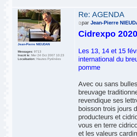
Re: AGENDA
par
Jean-Pierre NIEU
Cidrexpo 202
Jean-Pierre NIEUDAN
Les 13, 14 et 15 fév
Messages:
9713
Inscrit le:
Mer 24 Oct 2007 10:23
international du bre
Localisation:
Hautes Pyrénées
pomme
Avec ou sans bulles 
breuvage traditionn
revendique ses lett
boisson trois jours 
producteurs et cidr
vous en terre cidric
et les valeurs card