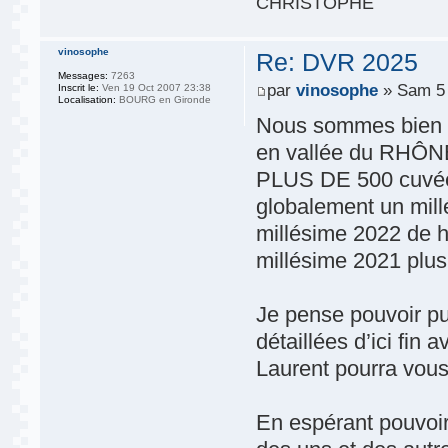
CHRISTOPHE
vinosophe
Re: DVR 2025
Messages:
7263
par
vinosophe
» Sam 5 
Inscrit le:
Ven 19 Oct 2007 23:38
Localisation:
BOURG en Gironde
Nous sommes bien r
en vallée du RHÔ
PLUS DE 500 cuvée
globalement un mill
millésime 2022 de ha
millésime 2021 plu
Je pense pouvoir pu
détaillées d’ici fin 
Laurent pourra vou
En espérant pouvoir