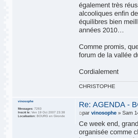
également très réu
alcooliques enfin d
équilibres bien mei
années 2010…
Comme promis, quel
forum de la vallée 
Cordialement
CHRISTOPHE
vinosophe
Re: AGENDA - 
Messages:
7263
par
vinosophe
» Sam 14
Inscrit le:
Ven 19 Oct 2007 23:38
Localisation:
BOURG en Gironde
Ce week end, gran
organisée comme ch