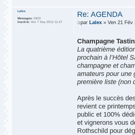
Lalex
Re: AGENDA
Messages:
2903
par
Lalex
» Ven 21 Fév 
Inscrit le:
Ven 7 Sep 2012 11:47
.
Champagne Tasting
La quatrième éditi
prochain à l’Hôtel 
champagne et cham
amateurs pour une 
première liste (non 
Après le succès des
revient ce printemp
public et 100% déd
et vignerons vous d
Rothschild pour dégu