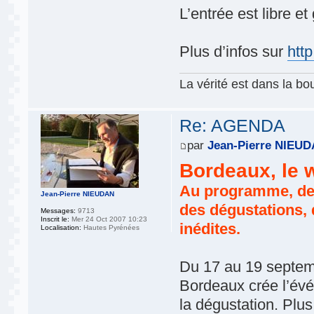
L’entrée est libre et
Plus d’infos sur
htt
La vérité est dans la bou
Re: AGENDA
par
Jean-Pierre NIEU
Bordeaux, le 
Au programme, des
Jean-Pierre NIEUDAN
des dégustations, 
Messages:
9713
Inscrit le:
Mer 24 Oct 2007 10:23
inédites.
Localisation:
Hautes Pyrénées
Du 17 au 19 septemb
Bordeaux crée l’év
la dégustation. Plus