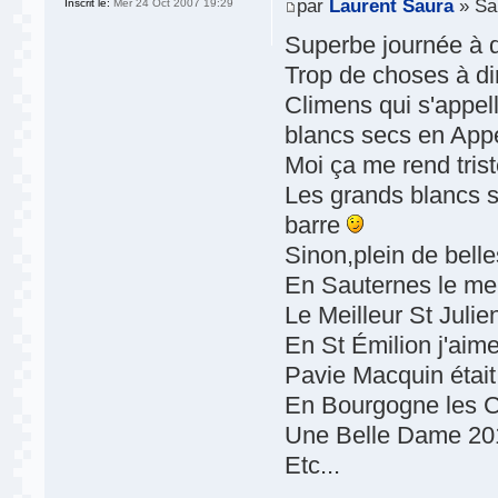
par
Laurent Saura
» Sa
Inscrit le:
Mer 24 Oct 2007 19:29
Superbe journée à d
Trop de choses à di
Climens qui s'appell
blancs secs en App
Moi ça me rend trist
Les grands blancs s
barre
Sinon,plein de bell
En Sauternes le mei
Le Meilleur St Julie
En St Émilion j'ai
Pavie Macquin était 
En Bourgogne les Ch
Une Belle Dame 201
Etc...