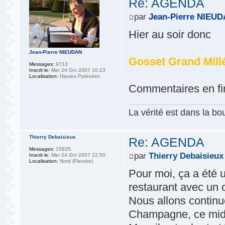
Re: AGENDA
par
Jean-Pierre NIEU
Hier au soir donc
Jean-Pierre NIEUDAN
Gosset Grand Mill
Messages:
9713
Inscrit le:
Mer 24 Oct 2007 10:23
Localisation:
Hautes Pyrénées
Commentaires en fi
La vérité est dans la bou
Thierry Debaisieux
Re: AGENDA
Messages:
15925
par
Thierry Debaisieux
Inscrit le:
Mer 24 Oct 2007 22:50
Localisation:
Nord (Flandre)
Pour moi, ça a été 
restaurant avec un 
Nous allons continu
Champagne, ce midi