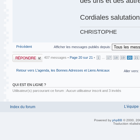
des uns et des aut
Cordiales salutation
CHRISTOPHE
Précédent
Afficher les messages publiés depuis:
Publier une
407 messages •
Page
20
sur
21
•
...
1
17
18
19
20
21
réponse
Retour vers L'agenda, les Bonnes Adresses et Liens Amicaux
Aller vers:
QUI EST EN LIGNE ?
Utilisateur(s) parcourant ce forum : Aucun utilisateur inscrit and 3 invités
L’équipe
Index du forum
Powered by
phpBB
© 2000, 20
Traduction réalisé