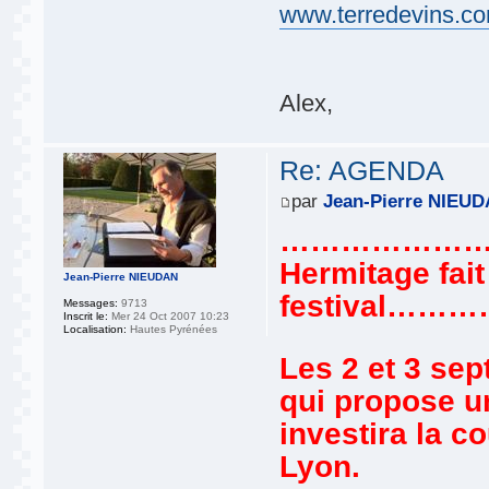
www.terredevins.c
Alex,
Re: AGENDA
par
Jean-Pierre NIEU
……………………
Hermitage fait
Jean-Pierre NIEUDAN
festival
Messages:
9713
Inscrit le:
Mer 24 Oct 2007 10:23
Localisation:
Hautes Pyrénées
Les 2 et 3 sep
qui propose un
investira la c
Lyon.